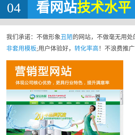
04
看网站
技术水平
我们承诺：不做形象
丑陋
的网站，不做毫无用处
非套用模板
;用户体验好，
转化率高
！不浪费推广