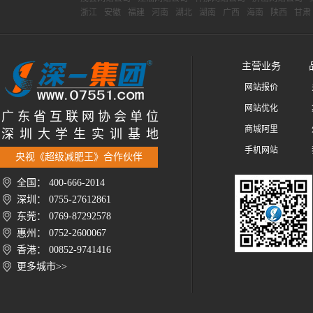
浙江
安徽
福建
河南
湖北
湖南
广西
海南
陕西
甘肃
主营业务
网站报价
网站优化
广 东 省 互 联 网 协 会 单 位
商城阿里
深 圳 大 学 生 实 训 基 地
手机网站
央视《超级减肥王》合作伙伴
全国： 400-666-2014
深圳： 0755-27612861
东莞： 0769-87292578
惠州： 0752-2600067
香港： 00852-9741416
更多城市>>