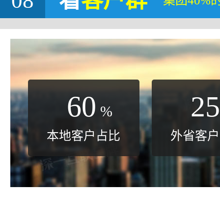
08
看
客户群
集团40%
60
25
%
本地客户占比
外省客户