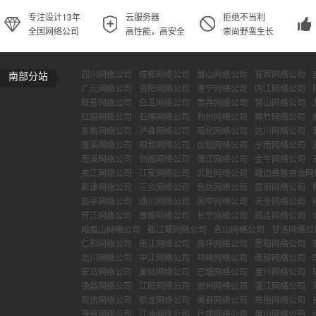
专注设计13年
云服务器
拒绝不当利
全国网络公司
高性能，高安全
崇尚野蛮生长
四川网络公司
成都网络公司
眉山网络公司
宜宾网络公司
南部分站
广元网络公司
资阳网络公司
遂宁网络公司
内江网络公司
旺苍网络公司
白玉网络公司
贡井网络公司
营山网络公司
红原网络公司
石棉网络公司
利州网络公司
绵竹网络公司
东坡网络公司
泸县网络公司
昭化网络公司
达川网络公司
蓬溪网络公司
昭觉网络公司
仪陇网络公司
宁南网络公司
南溪网络公司
剑阁网络公司
蒲江网络公司
金牛网络公司
夹江网络公司
江安网络公司
武胜网络公司
峨边彝族自治网
新津网络公司
三台网络公司
色达网络公司
富顺网络公司
盐亭网络公司
通川网络公司
阆中网络公司
天全网络公司
开江网络公司
普格网络公司
长宁网络公司
筠连网络公司
峨眉山网络公司
都江堰网络公司
名山网络公司
甘洛网络公
仁和网络公司
南江网络公司
高坪网络公司
恩阳网络公司
北川网络公司
中江网络公司
邛崃网络公司
南部网络公司
安岳网络公司
美姑网络公司
巴塘网络公司
宝兴网络公司
德昌网络公司
江阳网络公司
崇州网络公司
温江网络公司
双流网络公司
新龙网络公司
渠县网络公司
布拖网络公司
茂县网络公司
江油网络公司
什邡网络公司
屏山网络公司