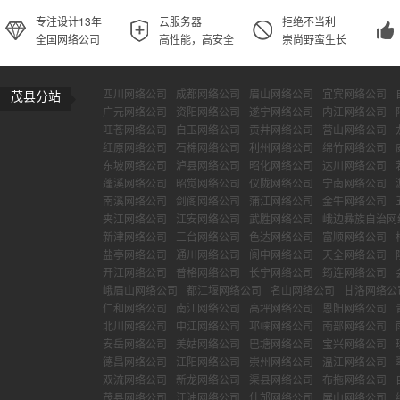
专注设计13年
云服务器
拒绝不当利
全国网络公司
高性能，高安全
崇尚野蛮生长
四川网络公司
成都网络公司
眉山网络公司
宜宾网络公司
茂县分站
广元网络公司
资阳网络公司
遂宁网络公司
内江网络公司
旺苍网络公司
白玉网络公司
贡井网络公司
营山网络公司
红原网络公司
石棉网络公司
利州网络公司
绵竹网络公司
东坡网络公司
泸县网络公司
昭化网络公司
达川网络公司
蓬溪网络公司
昭觉网络公司
仪陇网络公司
宁南网络公司
南溪网络公司
剑阁网络公司
蒲江网络公司
金牛网络公司
夹江网络公司
江安网络公司
武胜网络公司
峨边彝族自治网
新津网络公司
三台网络公司
色达网络公司
富顺网络公司
盐亭网络公司
通川网络公司
阆中网络公司
天全网络公司
开江网络公司
普格网络公司
长宁网络公司
筠连网络公司
峨眉山网络公司
都江堰网络公司
名山网络公司
甘洛网络公
仁和网络公司
南江网络公司
高坪网络公司
恩阳网络公司
北川网络公司
中江网络公司
邛崃网络公司
南部网络公司
安岳网络公司
美姑网络公司
巴塘网络公司
宝兴网络公司
德昌网络公司
江阳网络公司
崇州网络公司
温江网络公司
双流网络公司
新龙网络公司
渠县网络公司
布拖网络公司
茂县网络公司
江油网络公司
什邡网络公司
屏山网络公司