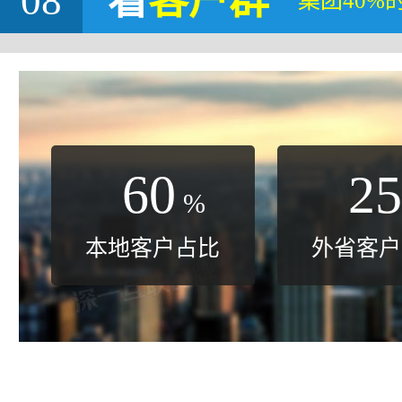
08
看
客户群
集团40%
60
25
%
本地客户占比
外省客户