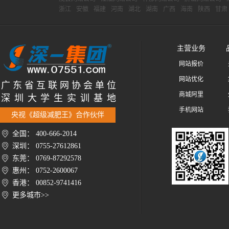
浙江
安徽
福建
河南
湖北
湖南
广西
海南
陕西
甘肃
主营业务
网站报价
网站优化
广 东 省 互 联 网 协 会 单 位
商城阿里
深 圳 大 学 生 实 训 基 地
手机网站
央视《超级减肥王》合作伙伴
全国： 400-666-2014
深圳： 0755-27612861
东莞： 0769-87292578
惠州： 0752-2600067
香港： 00852-9741416
更多城市>>