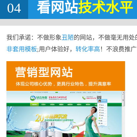
04
看网站
技术水平
我们承诺：不做形象
丑陋
的网站，不做毫无用处
非套用模板
;用户体验好，
转化率高
！不浪费推广