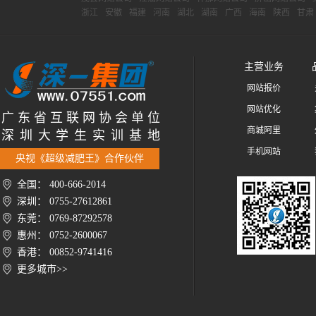
浙江
安徽
福建
河南
湖北
湖南
广西
海南
陕西
甘肃
主营业务
网站报价
网站优化
广 东 省 互 联 网 协 会 单 位
商城阿里
深 圳 大 学 生 实 训 基 地
手机网站
央视《超级减肥王》合作伙伴
全国： 400-666-2014
深圳： 0755-27612861
东莞： 0769-87292578
惠州： 0752-2600067
香港： 00852-9741416
更多城市>>