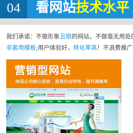
04
看网站
技术水平
我们承诺：不做形象
丑陋
的网站，不做毫无用处
非套用模板
;用户体验好，
转化率高
！不浪费推广