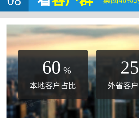
08
看
客户群
集团40%
60
25
%
本地客户占比
外省客户