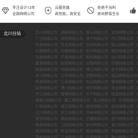
专注设计13年
云服务器
拒绝不当利
全国网络公司
高性能，高安全
崇尚野蛮生长
四川网络公司
成都网络公司
眉山网络公司
宜宾网络公司
北川分站
广元网络公司
资阳网络公司
遂宁网络公司
内江网络公司
旺苍网络公司
白玉网络公司
贡井网络公司
营山网络公司
红原网络公司
石棉网络公司
利州网络公司
绵竹网络公司
东坡网络公司
泸县网络公司
昭化网络公司
达川网络公司
蓬溪网络公司
昭觉网络公司
仪陇网络公司
宁南网络公司
南溪网络公司
剑阁网络公司
蒲江网络公司
金牛网络公司
夹江网络公司
江安网络公司
武胜网络公司
峨边彝族自治网
新津网络公司
三台网络公司
色达网络公司
富顺网络公司
盐亭网络公司
通川网络公司
阆中网络公司
天全网络公司
开江网络公司
普格网络公司
长宁网络公司
筠连网络公司
峨眉山网络公司
都江堰网络公司
名山网络公司
甘洛网络公
仁和网络公司
南江网络公司
高坪网络公司
恩阳网络公司
北川网络公司
中江网络公司
邛崃网络公司
南部网络公司
安岳网络公司
美姑网络公司
巴塘网络公司
宝兴网络公司
德昌网络公司
江阳网络公司
崇州网络公司
温江网络公司
双流网络公司
新龙网络公司
渠县网络公司
布拖网络公司
茂县网络公司
江油网络公司
什邡网络公司
屏山网络公司