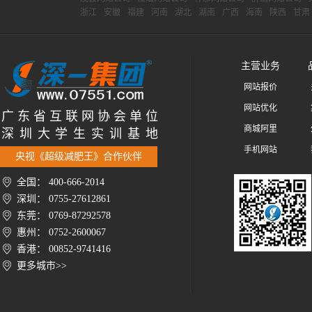
浙江
安徽
福建
河南
湖北
湖南
广西
海南
陕西
甘肃
主营业务
网站报价
网站优化
广 东 省 互 联 网 协 会 单 位
商城阿里
深 圳 大 学 生 实 训 基 地
手机网站
央视《超级减肥王》合作伙伴
全国： 400-666-2014
深圳： 0755-27612861
东莞： 0769-87292578
惠州： 0752-2600067
香港： 00852-9741416
更多城市>>