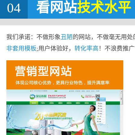
04
看网站
技术水平
我们承诺：不做形象
丑陋
的网站，不做毫无用处
非套用模板
;用户体验好，
转化率高
！不浪费推广