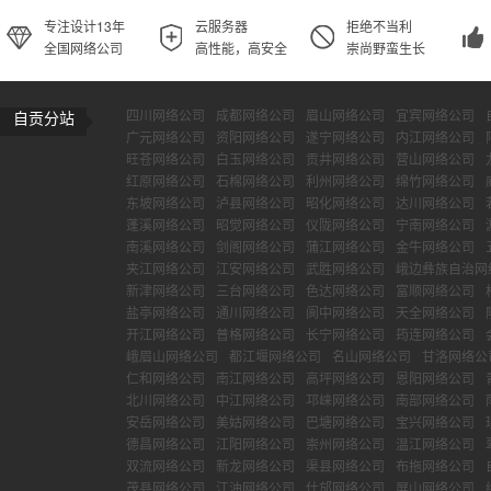
专注设计13年
云服务器
拒绝不当利
全国网络公司
高性能，高安全
崇尚野蛮生长
四川网络公司
成都网络公司
眉山网络公司
宜宾网络公司
自贡分站
广元网络公司
资阳网络公司
遂宁网络公司
内江网络公司
旺苍网络公司
白玉网络公司
贡井网络公司
营山网络公司
红原网络公司
石棉网络公司
利州网络公司
绵竹网络公司
东坡网络公司
泸县网络公司
昭化网络公司
达川网络公司
蓬溪网络公司
昭觉网络公司
仪陇网络公司
宁南网络公司
南溪网络公司
剑阁网络公司
蒲江网络公司
金牛网络公司
夹江网络公司
江安网络公司
武胜网络公司
峨边彝族自治网
新津网络公司
三台网络公司
色达网络公司
富顺网络公司
盐亭网络公司
通川网络公司
阆中网络公司
天全网络公司
开江网络公司
普格网络公司
长宁网络公司
筠连网络公司
峨眉山网络公司
都江堰网络公司
名山网络公司
甘洛网络公
仁和网络公司
南江网络公司
高坪网络公司
恩阳网络公司
北川网络公司
中江网络公司
邛崃网络公司
南部网络公司
安岳网络公司
美姑网络公司
巴塘网络公司
宝兴网络公司
德昌网络公司
江阳网络公司
崇州网络公司
温江网络公司
双流网络公司
新龙网络公司
渠县网络公司
布拖网络公司
茂县网络公司
江油网络公司
什邡网络公司
屏山网络公司