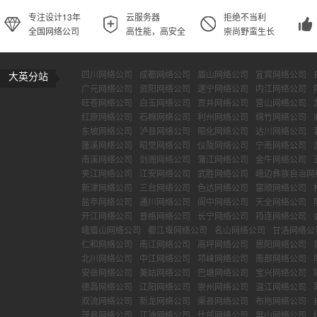
专注设计13年
云服务器
拒绝不当利
全国网络公司
高性能，高安全
崇尚野蛮生长
四川网络公司
成都网络公司
眉山网络公司
宜宾网络公司
大英分站
广元网络公司
资阳网络公司
遂宁网络公司
内江网络公司
旺苍网络公司
白玉网络公司
贡井网络公司
营山网络公司
红原网络公司
石棉网络公司
利州网络公司
绵竹网络公司
东坡网络公司
泸县网络公司
昭化网络公司
达川网络公司
蓬溪网络公司
昭觉网络公司
仪陇网络公司
宁南网络公司
南溪网络公司
剑阁网络公司
蒲江网络公司
金牛网络公司
夹江网络公司
江安网络公司
武胜网络公司
峨边彝族自治网
新津网络公司
三台网络公司
色达网络公司
富顺网络公司
盐亭网络公司
通川网络公司
阆中网络公司
天全网络公司
开江网络公司
普格网络公司
长宁网络公司
筠连网络公司
峨眉山网络公司
都江堰网络公司
名山网络公司
甘洛网络公
仁和网络公司
南江网络公司
高坪网络公司
恩阳网络公司
北川网络公司
中江网络公司
邛崃网络公司
南部网络公司
安岳网络公司
美姑网络公司
巴塘网络公司
宝兴网络公司
德昌网络公司
江阳网络公司
崇州网络公司
温江网络公司
双流网络公司
新龙网络公司
渠县网络公司
布拖网络公司
茂县网络公司
江油网络公司
什邡网络公司
屏山网络公司