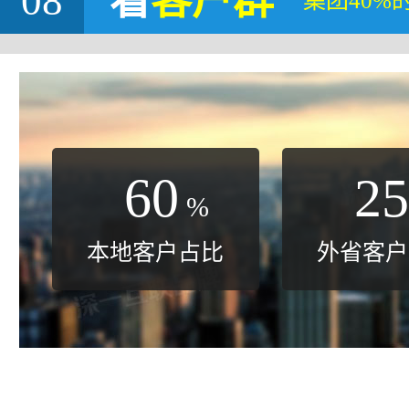
08
看
客户群
集团40%
60
25
%
本地客户占比
外省客户