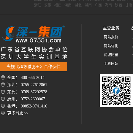
浙江
安徽
福建
河南
湖北
湖南
广西
海南
陕西
甘肃
主营业务
网站报价
网站优化
广 东 省 互 联 网 协 会 单 位
商城阿里
深 圳 大 学 生 实 训 基 地
手机网站
央视《超级减肥王》合作伙伴
全国： 400-666-2014
深圳： 0755-27612861
东莞： 0769-87292578
惠州： 0752-2600067
香港： 00852-9741416
更多城市>>