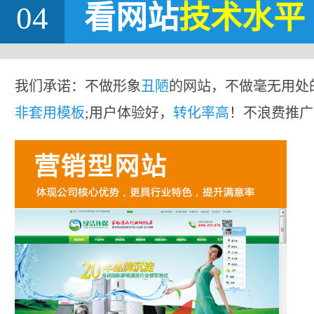
04
看网站
技术水平
我们承诺：不做形象
丑陋
的网站，不做毫无用处
非套用模板
;用户体验好，
转化率高
！不浪费推广