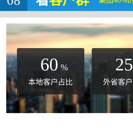
08
看
客户群
集团40%
60
25
%
本地客户占比
外省客户