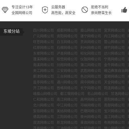
专注设计13年
云服务器
拒绝不当利
全国网络公司
高性能，高安全
崇尚野蛮生长
四川网络公司
成都网络公司
眉山网络公司
宜宾网络公司
东坡分站
广元网络公司
资阳网络公司
遂宁网络公司
内江网络公司
旺苍网络公司
白玉网络公司
贡井网络公司
营山网络公司
红原网络公司
石棉网络公司
利州网络公司
绵竹网络公司
东坡网络公司
泸县网络公司
昭化网络公司
达川网络公司
蓬溪网络公司
昭觉网络公司
仪陇网络公司
宁南网络公司
南溪网络公司
剑阁网络公司
蒲江网络公司
金牛网络公司
夹江网络公司
江安网络公司
武胜网络公司
峨边彝族自治网
新津网络公司
三台网络公司
色达网络公司
富顺网络公司
盐亭网络公司
通川网络公司
阆中网络公司
天全网络公司
开江网络公司
普格网络公司
长宁网络公司
筠连网络公司
峨眉山网络公司
都江堰网络公司
名山网络公司
甘洛网络公
仁和网络公司
南江网络公司
高坪网络公司
恩阳网络公司
北川网络公司
中江网络公司
邛崃网络公司
南部网络公司
安岳网络公司
美姑网络公司
巴塘网络公司
宝兴网络公司
德昌网络公司
江阳网络公司
崇州网络公司
温江网络公司
双流网络公司
新龙网络公司
渠县网络公司
布拖网络公司
茂县网络公司
江油网络公司
什邡网络公司
屏山网络公司