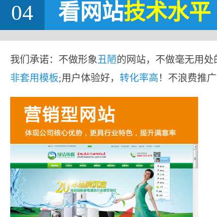
04
看网站
技术水平
我们承诺：不做形象
丑陋
的网站，不做毫无用处
非套用模板
;用户体验好，
转化率高
！不浪费推广