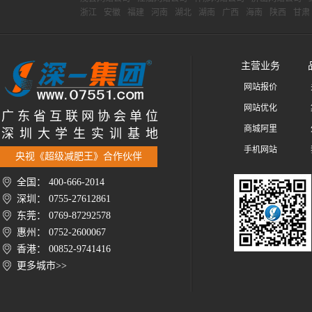
浙江
安徽
福建
河南
湖北
湖南
广西
海南
陕西
甘肃
主营业务
网站报价
网站优化
广 东 省 互 联 网 协 会 单 位
商城阿里
深 圳 大 学 生 实 训 基 地
手机网站
央视《超级减肥王》合作伙伴
全国： 400-666-2014
深圳： 0755-27612861
东莞： 0769-87292578
惠州： 0752-2600067
香港： 00852-9741416
更多城市>>