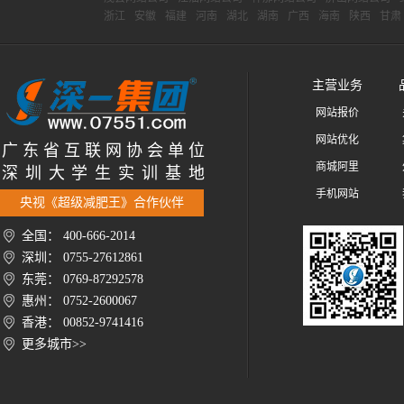
浙江
安徽
福建
河南
湖北
湖南
广西
海南
陕西
甘肃
主营业务
网站报价
网站优化
广 东 省 互 联 网 协 会 单 位
商城阿里
深 圳 大 学 生 实 训 基 地
手机网站
央视《超级减肥王》合作伙伴
全国： 400-666-2014
深圳： 0755-27612861
东莞： 0769-87292578
惠州： 0752-2600067
香港： 00852-9741416
更多城市>>