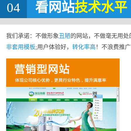
04
看网站
技术水平
我们承诺：不做形象
丑陋
的网站，不做毫无用处
非套用模板
;用户体验好，
转化率高
！不浪费推广