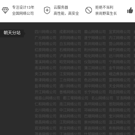
专注设计13年
云服务器
拒绝不当利
全国网络公司
高性能，高安全
崇尚野蛮生长
四川网络公司
成都网络公司
眉山网络公司
宜宾网络公司
朝天分站
广元网络公司
资阳网络公司
遂宁网络公司
内江网络公司
旺苍网络公司
白玉网络公司
贡井网络公司
营山网络公司
红原网络公司
石棉网络公司
利州网络公司
绵竹网络公司
东坡网络公司
泸县网络公司
昭化网络公司
达川网络公司
蓬溪网络公司
昭觉网络公司
仪陇网络公司
宁南网络公司
南溪网络公司
剑阁网络公司
蒲江网络公司
金牛网络公司
夹江网络公司
江安网络公司
武胜网络公司
峨边彝族自治网
新津网络公司
三台网络公司
色达网络公司
富顺网络公司
盐亭网络公司
通川网络公司
阆中网络公司
天全网络公司
开江网络公司
普格网络公司
长宁网络公司
筠连网络公司
峨眉山网络公司
都江堰网络公司
名山网络公司
甘洛网络公
仁和网络公司
南江网络公司
高坪网络公司
恩阳网络公司
北川网络公司
中江网络公司
邛崃网络公司
南部网络公司
安岳网络公司
美姑网络公司
巴塘网络公司
宝兴网络公司
德昌网络公司
江阳网络公司
崇州网络公司
温江网络公司
双流网络公司
新龙网络公司
渠县网络公司
布拖网络公司
茂县网络公司
江油网络公司
什邡网络公司
屏山网络公司