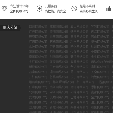
专注设计13年
云服务器
拒绝不当利
全国网络公司
高性能，高安全
崇尚野蛮生长
四川网络公司
成都网络公司
眉山网络公司
宜宾网络公司
顺庆分站
广元网络公司
资阳网络公司
遂宁网络公司
内江网络公司
旺苍网络公司
白玉网络公司
贡井网络公司
营山网络公司
红原网络公司
石棉网络公司
利州网络公司
绵竹网络公司
东坡网络公司
泸县网络公司
昭化网络公司
达川网络公司
蓬溪网络公司
昭觉网络公司
仪陇网络公司
宁南网络公司
南溪网络公司
剑阁网络公司
蒲江网络公司
金牛网络公司
夹江网络公司
江安网络公司
武胜网络公司
峨边彝族自治网
新津网络公司
三台网络公司
色达网络公司
富顺网络公司
盐亭网络公司
通川网络公司
阆中网络公司
天全网络公司
开江网络公司
普格网络公司
长宁网络公司
筠连网络公司
峨眉山网络公司
都江堰网络公司
名山网络公司
甘洛网络公
仁和网络公司
南江网络公司
高坪网络公司
恩阳网络公司
北川网络公司
中江网络公司
邛崃网络公司
南部网络公司
安岳网络公司
美姑网络公司
巴塘网络公司
宝兴网络公司
德昌网络公司
江阳网络公司
崇州网络公司
温江网络公司
双流网络公司
新龙网络公司
渠县网络公司
布拖网络公司
茂县网络公司
江油网络公司
什邡网络公司
屏山网络公司