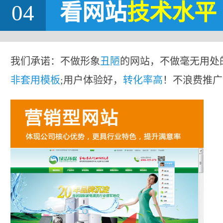
04
看网站
技术水平
我们承诺：不做形象
丑陋
的网站，不做毫无用处
非套用模板
;用户体验好，
转化率高
！不浪费推广