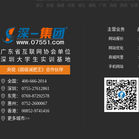
浙江
安徽
福建
河南
湖北
湖南
广西
海南
陕西
甘肃
主营业务
网站报价
网站优化
广 东 省 互 联 网 协 会 单 位
商城阿里
深 圳 大 学 生 实 训 基 地
手机网站
央视《超级减肥王》合作伙伴
全国： 400-666-2014
深圳： 0755-27612861
东莞： 0769-87292578
惠州： 0752-2600067
香港： 00852-9741416
更多城市>>