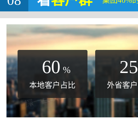
08
看
客户群
集团40%
60
25
%
本地客户占比
外省客户