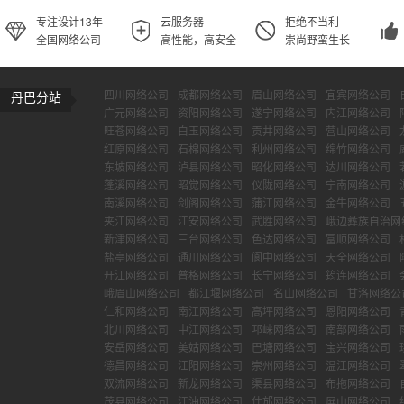
专注设计13年
云服务器
拒绝不当利
全国网络公司
高性能，高安全
崇尚野蛮生长
四川网络公司
成都网络公司
眉山网络公司
宜宾网络公司
丹巴分站
广元网络公司
资阳网络公司
遂宁网络公司
内江网络公司
旺苍网络公司
白玉网络公司
贡井网络公司
营山网络公司
红原网络公司
石棉网络公司
利州网络公司
绵竹网络公司
东坡网络公司
泸县网络公司
昭化网络公司
达川网络公司
蓬溪网络公司
昭觉网络公司
仪陇网络公司
宁南网络公司
南溪网络公司
剑阁网络公司
蒲江网络公司
金牛网络公司
夹江网络公司
江安网络公司
武胜网络公司
峨边彝族自治网
新津网络公司
三台网络公司
色达网络公司
富顺网络公司
盐亭网络公司
通川网络公司
阆中网络公司
天全网络公司
开江网络公司
普格网络公司
长宁网络公司
筠连网络公司
峨眉山网络公司
都江堰网络公司
名山网络公司
甘洛网络公
仁和网络公司
南江网络公司
高坪网络公司
恩阳网络公司
北川网络公司
中江网络公司
邛崃网络公司
南部网络公司
安岳网络公司
美姑网络公司
巴塘网络公司
宝兴网络公司
德昌网络公司
江阳网络公司
崇州网络公司
温江网络公司
双流网络公司
新龙网络公司
渠县网络公司
布拖网络公司
茂县网络公司
江油网络公司
什邡网络公司
屏山网络公司