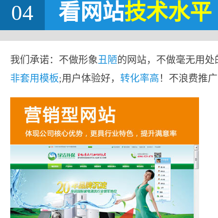
04
看网站
技术水平
我们承诺：不做形象
丑陋
的网站，不做毫无用处
非套用模板
;用户体验好，
转化率高
！不浪费推广