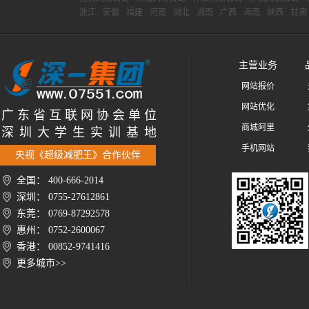
浙江
安徽
福建
河南
湖北
湖南
广西
海南
陕西
甘肃
主营业务
网站报价
网站优化
广 东 省 互 联 网 协 会 单 位
商城阿里
深 圳 大 学 生 实 训 基 地
手机网站
央视《超级减肥王》合作伙伴
全国： 400-666-2014
深圳： 0755-27612861
东莞： 0769-87292578
惠州： 0752-2600067
香港： 00852-9741416
更多城市>>