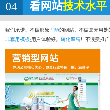
04
看网站
技术水平
我们承诺：不做形象
丑陋
的网站，不做毫无用处
非套用模板
;用户体验好，
转化率高
！不浪费推广