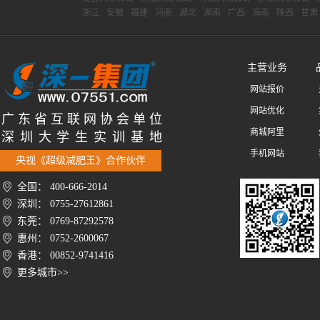
浙江
安徽
福建
河南
湖北
湖南
广西
海南
陕西
甘肃
主营业务
网站报价
网站优化
广 东 省 互 联 网 协 会 单 位
商城阿里
深 圳 大 学 生 实 训 基 地
手机网站
央视《超级减肥王》合作伙伴
全国： 400-666-2014
深圳： 0755-27612861
东莞： 0769-87292578
惠州： 0752-2600067
香港： 00852-9741416
更多城市>>