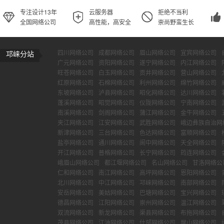
专注设计13年
云服务器
拒绝不当利
全国网络公司
高性能，高安全
崇尚野蛮生长
四川网络公司
成都网络公司
眉山网络公司
宜宾网络公司
邛崃分站
广元网络公司
资阳网络公司
遂宁网络公司
内江网络公司
旺苍网络公司
白玉网络公司
贡井网络公司
营山网络公司
红原网络公司
石棉网络公司
利州网络公司
绵竹网络公司
东坡网络公司
泸县网络公司
昭化网络公司
达川网络公司
蓬溪网络公司
昭觉网络公司
仪陇网络公司
宁南网络公司
南溪网络公司
剑阁网络公司
蒲江网络公司
金牛网络公司
夹江网络公司
江安网络公司
武胜网络公司
峨边彝族自治网
新津网络公司
三台网络公司
色达网络公司
富顺网络公司
盐亭网络公司
通川网络公司
阆中网络公司
天全网络公司
开江网络公司
普格网络公司
长宁网络公司
筠连网络公司
峨眉山网络公司
都江堰网络公司
名山网络公司
甘洛网络公
仁和网络公司
南江网络公司
高坪网络公司
恩阳网络公司
北川网络公司
中江网络公司
邛崃网络公司
南部网络公司
安岳网络公司
美姑网络公司
巴塘网络公司
宝兴网络公司
德昌网络公司
江阳网络公司
崇州网络公司
温江网络公司
双流网络公司
新龙网络公司
渠县网络公司
布拖网络公司
茂县网络公司
江油网络公司
什邡网络公司
屏山网络公司