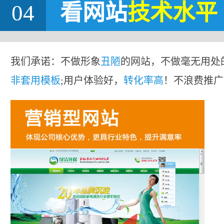
04
看网站
技术水平
我们承诺：不做形象
丑陋
的网站，不做毫无用处
非套用模板
;用户体验好，
转化率高
！不浪费推广