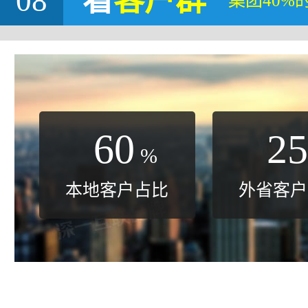
08
看
客户群
集团40%
60
25
%
本地客户占比
外省客户