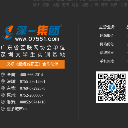
浙江
安徽
福建
河南
湖北
湖南
广西
海南
陕西
甘肃
主营业务
网站报价
网站优化
广 东 省 互 联 网 协 会 单 位
商城阿里
深 圳 大 学 生 实 训 基 地
手机网站
央视《超级减肥王》合作伙伴
全国： 400-666-2014
深圳： 0755-27612861
东莞： 0769-87292578
惠州： 0752-2600067
香港： 00852-9741416
更多城市>>