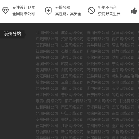
专注设计13年
云服务器
拒绝不当利
全国网络公司
高性能，高安全
崇尚野蛮生长
四川网络公司
成都网络公司
眉山网络公司
宜宾网络公司
崇州分站
广元网络公司
资阳网络公司
遂宁网络公司
内江网络公司
旺苍网络公司
白玉网络公司
贡井网络公司
营山网络公司
红原网络公司
石棉网络公司
利州网络公司
绵竹网络公司
东坡网络公司
泸县网络公司
昭化网络公司
达川网络公司
蓬溪网络公司
昭觉网络公司
仪陇网络公司
宁南网络公司
南溪网络公司
剑阁网络公司
蒲江网络公司
金牛网络公司
夹江网络公司
江安网络公司
武胜网络公司
峨边彝族自治网
新津网络公司
三台网络公司
色达网络公司
富顺网络公司
盐亭网络公司
通川网络公司
阆中网络公司
天全网络公司
开江网络公司
普格网络公司
长宁网络公司
筠连网络公司
峨眉山网络公司
都江堰网络公司
名山网络公司
甘洛网络公
仁和网络公司
南江网络公司
高坪网络公司
恩阳网络公司
北川网络公司
中江网络公司
邛崃网络公司
南部网络公司
安岳网络公司
美姑网络公司
巴塘网络公司
宝兴网络公司
德昌网络公司
江阳网络公司
崇州网络公司
温江网络公司
双流网络公司
新龙网络公司
渠县网络公司
布拖网络公司
茂县网络公司
江油网络公司
什邡网络公司
屏山网络公司