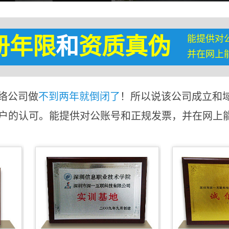
能提供对
册年限
和
资质真伪
并在网上
络公司做
不到两年就倒闭了
！所以说该公司成立和
客户的认可。能提供对公账号和正规发票，并在网上