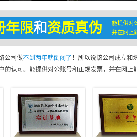
能提供对
册年限
和
资质真伪
并在网上
络公司做
不到两年就倒闭了
！所以说该公司成立和
客户的认可。能提供对公账号和正规发票，并在网上