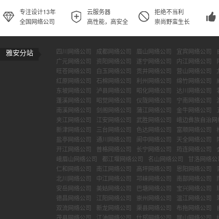
专注设计13年
云服务器
拒绝不当利
全国网络公司
高性能，高安全
崇尚野蛮生长
四川网络公司
成都网络公司
眉山网络公司
宜宾网络公司
雅安分站
广元网络公司
资阳网络公司
遂宁网络公司
内江网络公司
旺苍网络公司
白玉网络公司
贡井网络公司
营山网络公司
红原网络公司
石棉网络公司
利州网络公司
绵竹网络公司
东坡网络公司
泸县网络公司
昭化网络公司
达川网络公司
蓬溪网络公司
昭觉网络公司
仪陇网络公司
宁南网络公司
南溪网络公司
剑阁网络公司
蒲江网络公司
金牛网络公司
夹江网络公司
江安网络公司
武胜网络公司
峨边彝族自治网
新津网络公司
三台网络公司
色达网络公司
富顺网络公司
盐亭网络公司
通川网络公司
阆中网络公司
天全网络公司
开江网络公司
普格网络公司
长宁网络公司
筠连网络公司
峨眉山网络公司
都江堰网络公司
名山网络公司
甘洛网络公
仁和网络公司
南江网络公司
高坪网络公司
恩阳网络公司
北川网络公司
中江网络公司
邛崃网络公司
南部网络公司
安岳网络公司
美姑网络公司
巴塘网络公司
宝兴网络公司
德昌网络公司
江阳网络公司
崇州网络公司
温江网络公司
双流网络公司
新龙网络公司
渠县网络公司
布拖网络公司
茂县网络公司
江油网络公司
什邡网络公司
屏山网络公司