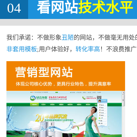
04
看网站
技术水平
我们承诺：不做形象
丑陋
的网站，不做毫无用处
非套用模板
;用户体验好，
转化率高
！不浪费推广