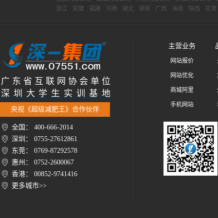
浙江
安徽
福建
河南
湖北
湖南
广西
海南
陕西
甘肃
主营业务
网站报价
网站优化
广 东 省 互 联 网 协 会 单 位
商城阿里
深 圳 大 学 生 实 训 基 地
手机网站
央视《超级减肥王》合作伙伴
全国： 400-666-2014
深圳： 0755-27612861
东莞： 0769-87292578
惠州： 0752-2600067
香港： 00852-9741416
更多城市>>