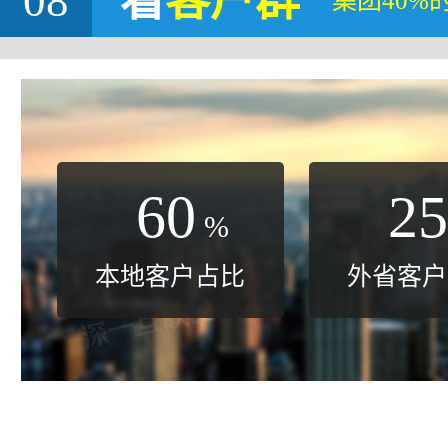
08
看
客户群
集团40%
60
25
%
本地客户占比
外省客户