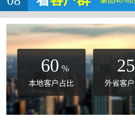
08
看
客户群
集团40%
60
25
%
本地客户占比
外省客户