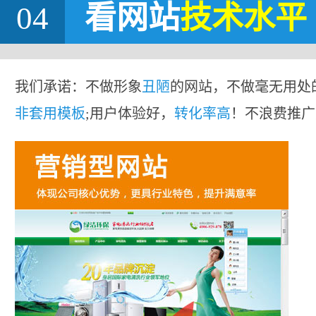
04
看网站
技术水平
我们承诺：不做形象
丑陋
的网站，不做毫无用处
非套用模板
;用户体验好，
转化率高
！不浪费推广