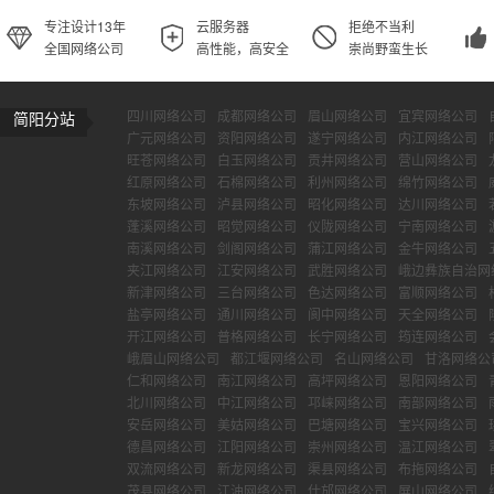
专注设计13年
云服务器
拒绝不当利
全国网络公司
高性能，高安全
崇尚野蛮生长
四川网络公司
成都网络公司
眉山网络公司
宜宾网络公司
简阳分站
广元网络公司
资阳网络公司
遂宁网络公司
内江网络公司
旺苍网络公司
白玉网络公司
贡井网络公司
营山网络公司
红原网络公司
石棉网络公司
利州网络公司
绵竹网络公司
东坡网络公司
泸县网络公司
昭化网络公司
达川网络公司
蓬溪网络公司
昭觉网络公司
仪陇网络公司
宁南网络公司
南溪网络公司
剑阁网络公司
蒲江网络公司
金牛网络公司
夹江网络公司
江安网络公司
武胜网络公司
峨边彝族自治网
新津网络公司
三台网络公司
色达网络公司
富顺网络公司
盐亭网络公司
通川网络公司
阆中网络公司
天全网络公司
开江网络公司
普格网络公司
长宁网络公司
筠连网络公司
峨眉山网络公司
都江堰网络公司
名山网络公司
甘洛网络公
仁和网络公司
南江网络公司
高坪网络公司
恩阳网络公司
北川网络公司
中江网络公司
邛崃网络公司
南部网络公司
安岳网络公司
美姑网络公司
巴塘网络公司
宝兴网络公司
德昌网络公司
江阳网络公司
崇州网络公司
温江网络公司
双流网络公司
新龙网络公司
渠县网络公司
布拖网络公司
茂县网络公司
江油网络公司
什邡网络公司
屏山网络公司