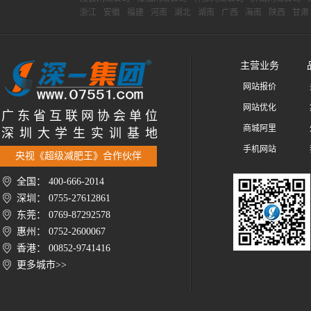
浙江
安徽
福建
河南
湖北
湖南
广西
海南
陕西
甘肃
主营业务
网站报价
网站优化
广 东 省 互 联 网 协 会 单 位
商城阿里
深 圳 大 学 生 实 训 基 地
手机网站
央视《超级减肥王》合作伙伴
全国： 400-666-2014
深圳： 0755-27612861
东莞： 0769-87292578
惠州： 0752-2600067
香港： 00852-9741416
更多城市>>