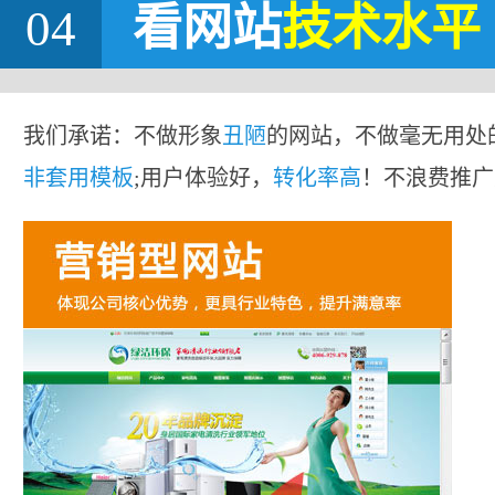
04
看网站
技术水平
我们承诺：不做形象
丑陋
的网站，不做毫无用处
非套用模板
;用户体验好，
转化率高
！不浪费推广