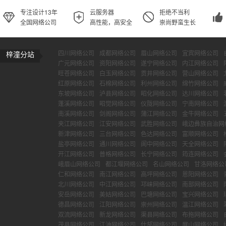
专注设计13年
云服务器
拒绝不当利
全国网络公司
高性能，高安全
崇尚野蛮生长
四川网络公司
成都网络公司
眉山网络公司
宜宾网络公司
梓潼分站
广元网络公司
资阳网络公司
遂宁网络公司
内江网络公司
旺苍网络公司
白玉网络公司
贡井网络公司
营山网络公司
红原网络公司
石棉网络公司
利州网络公司
绵竹网络公司
东坡网络公司
泸县网络公司
昭化网络公司
达川网络公司
蓬溪网络公司
昭觉网络公司
仪陇网络公司
宁南网络公司
南溪网络公司
剑阁网络公司
蒲江网络公司
金牛网络公司
夹江网络公司
江安网络公司
武胜网络公司
峨边彝族自治网
新津网络公司
三台网络公司
色达网络公司
富顺网络公司
盐亭网络公司
通川网络公司
阆中网络公司
天全网络公司
开江网络公司
普格网络公司
长宁网络公司
筠连网络公司
峨眉山网络公司
都江堰网络公司
名山网络公司
甘洛网络公
仁和网络公司
南江网络公司
高坪网络公司
恩阳网络公司
北川网络公司
中江网络公司
邛崃网络公司
南部网络公司
安岳网络公司
美姑网络公司
巴塘网络公司
宝兴网络公司
德昌网络公司
江阳网络公司
崇州网络公司
温江网络公司
双流网络公司
新龙网络公司
渠县网络公司
布拖网络公司
茂县网络公司
江油网络公司
什邡网络公司
屏山网络公司