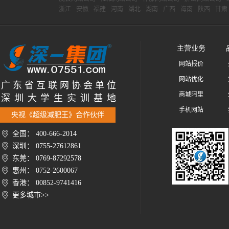
浙江
安徽
福建
河南
湖北
湖南
广西
海南
陕西
甘肃
主营业务
网站报价
网站优化
广 东 省 互 联 网 协 会 单 位
商城阿里
深 圳 大 学 生 实 训 基 地
手机网站
央视《超级减肥王》合作伙伴
全国： 400-666-2014
深圳： 0755-27612861
东莞： 0769-87292578
惠州： 0752-2600067
香港： 00852-9741416
更多城市>>