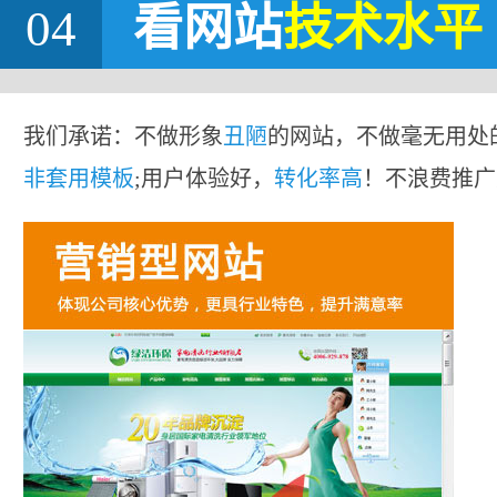
04
看网站
技术水平
我们承诺：不做形象
丑陋
的网站，不做毫无用处
非套用模板
;用户体验好，
转化率高
！不浪费推广