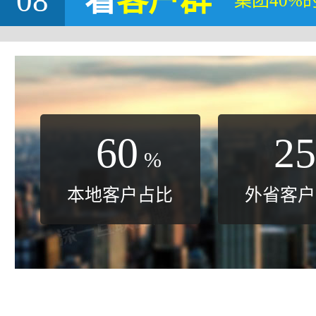
08
看
客户群
集团40%
60
25
%
本地客户占比
外省客户