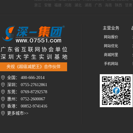
浙江
安徽
福建
河南
湖北
湖南
广西
海南
陕西
甘肃
主营业务
网站报价
网站优化
广 东 省 互 联 网 协 会 单 位
商城阿里
深 圳 大 学 生 实 训 基 地
手机网站
央视《超级减肥王》合作伙伴
全国： 400-666-2014
深圳： 0755-27612861
东莞： 0769-87292578
惠州： 0752-2600067
香港： 00852-9741416
更多城市>>