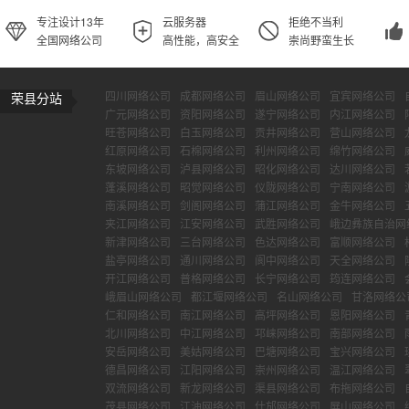
专注设计13年
云服务器
拒绝不当利
全国网络公司
高性能，高安全
崇尚野蛮生长
四川网络公司
成都网络公司
眉山网络公司
宜宾网络公司
荣县分站
广元网络公司
资阳网络公司
遂宁网络公司
内江网络公司
旺苍网络公司
白玉网络公司
贡井网络公司
营山网络公司
红原网络公司
石棉网络公司
利州网络公司
绵竹网络公司
东坡网络公司
泸县网络公司
昭化网络公司
达川网络公司
蓬溪网络公司
昭觉网络公司
仪陇网络公司
宁南网络公司
南溪网络公司
剑阁网络公司
蒲江网络公司
金牛网络公司
夹江网络公司
江安网络公司
武胜网络公司
峨边彝族自治网
新津网络公司
三台网络公司
色达网络公司
富顺网络公司
盐亭网络公司
通川网络公司
阆中网络公司
天全网络公司
开江网络公司
普格网络公司
长宁网络公司
筠连网络公司
峨眉山网络公司
都江堰网络公司
名山网络公司
甘洛网络公
仁和网络公司
南江网络公司
高坪网络公司
恩阳网络公司
北川网络公司
中江网络公司
邛崃网络公司
南部网络公司
安岳网络公司
美姑网络公司
巴塘网络公司
宝兴网络公司
德昌网络公司
江阳网络公司
崇州网络公司
温江网络公司
双流网络公司
新龙网络公司
渠县网络公司
布拖网络公司
茂县网络公司
江油网络公司
什邡网络公司
屏山网络公司