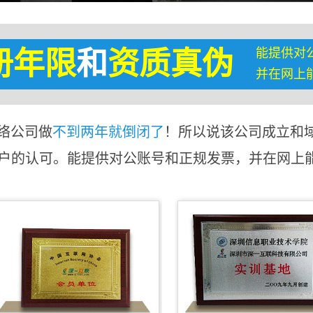
能提供对
册年限
和
资质真伪
并在网上
络公司做
不到两年就倒闭了
！所以说该公司成立和
客户的认可。能提供对公账号和正规发票，并在网上