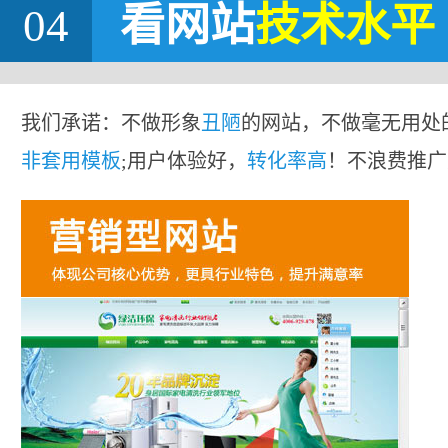
04
看网站
技术水平
我们承诺：不做形象
丑陋
的网站，不做毫无用处
非套用模板
;用户体验好，
转化率高
！不浪费推广