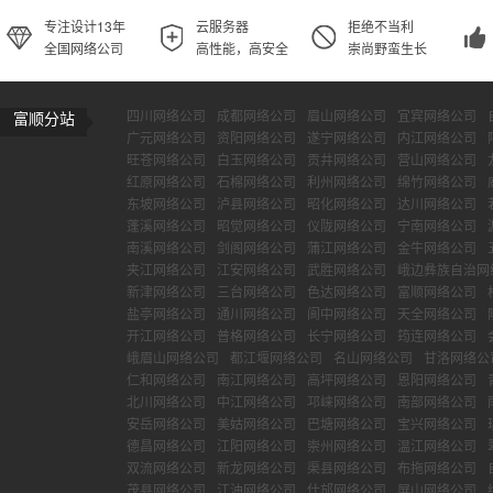
专注设计13年
云服务器
拒绝不当利
全国网络公司
高性能，高安全
崇尚野蛮生长
四川网络公司
成都网络公司
眉山网络公司
宜宾网络公司
富顺分站
广元网络公司
资阳网络公司
遂宁网络公司
内江网络公司
旺苍网络公司
白玉网络公司
贡井网络公司
营山网络公司
红原网络公司
石棉网络公司
利州网络公司
绵竹网络公司
东坡网络公司
泸县网络公司
昭化网络公司
达川网络公司
蓬溪网络公司
昭觉网络公司
仪陇网络公司
宁南网络公司
南溪网络公司
剑阁网络公司
蒲江网络公司
金牛网络公司
夹江网络公司
江安网络公司
武胜网络公司
峨边彝族自治网
新津网络公司
三台网络公司
色达网络公司
富顺网络公司
盐亭网络公司
通川网络公司
阆中网络公司
天全网络公司
开江网络公司
普格网络公司
长宁网络公司
筠连网络公司
峨眉山网络公司
都江堰网络公司
名山网络公司
甘洛网络公
仁和网络公司
南江网络公司
高坪网络公司
恩阳网络公司
北川网络公司
中江网络公司
邛崃网络公司
南部网络公司
安岳网络公司
美姑网络公司
巴塘网络公司
宝兴网络公司
德昌网络公司
江阳网络公司
崇州网络公司
温江网络公司
双流网络公司
新龙网络公司
渠县网络公司
布拖网络公司
茂县网络公司
江油网络公司
什邡网络公司
屏山网络公司