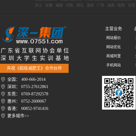
浙江
安徽
福建
河南
湖北
湖南
广西
海南
陕西
甘肃
主营业务
网站报价
网站优化
广 东 省 互 联 网 协 会 单 位
商城阿里
深 圳 大 学 生 实 训 基 地
手机网站
央视《超级减肥王》合作伙伴
全国： 400-666-2014
深圳： 0755-27612861
东莞： 0769-87292578
惠州： 0752-2600067
香港： 00852-9741416
更多城市>>