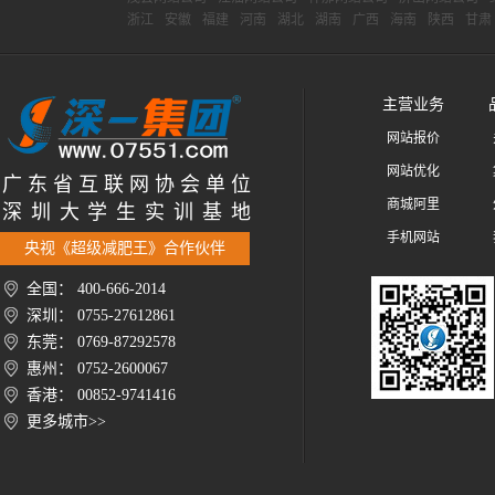
浙江
安徽
福建
河南
湖北
湖南
广西
海南
陕西
甘肃
主营业务
网站报价
网站优化
广 东 省 互 联 网 协 会 单 位
商城阿里
深 圳 大 学 生 实 训 基 地
手机网站
央视《超级减肥王》合作伙伴
全国： 400-666-2014
深圳： 0755-27612861
东莞： 0769-87292578
惠州： 0752-2600067
香港： 00852-9741416
更多城市>>