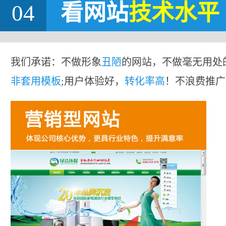
04
看网站
技术水平
我们承诺：不做形象
丑陋
的网站，不做毫无用处
非套用模板
;用户体验好，
转化率高
！不浪费推广