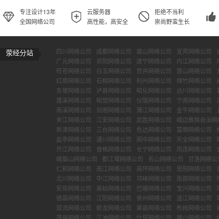
专注设计13年
云服务器
拒绝不当利
全国网络公司
高性能，高安全
崇尚野蛮生长
四川网络公司
成都网络公司
眉山网络公司
宜宾网络公司
荥经分站
广元网络公司
资阳网络公司
遂宁网络公司
内江网络公司
旺苍网络公司
白玉网络公司
贡井网络公司
营山网络公司
红原网络公司
石棉网络公司
利州网络公司
绵竹网络公司
东坡网络公司
泸县网络公司
昭化网络公司
达川网络公司
蓬溪网络公司
昭觉网络公司
仪陇网络公司
宁南网络公司
南溪网络公司
剑阁网络公司
蒲江网络公司
金牛网络公司
夹江网络公司
江安网络公司
武胜网络公司
峨边彝族自治网
新津网络公司
三台网络公司
色达网络公司
富顺网络公司
盐亭网络公司
通川网络公司
阆中网络公司
天全网络公司
开江网络公司
普格网络公司
长宁网络公司
筠连网络公司
峨眉山网络公司
都江堰网络公司
名山网络公司
甘洛网络公
仁和网络公司
南江网络公司
高坪网络公司
恩阳网络公司
北川网络公司
中江网络公司
邛崃网络公司
南部网络公司
安岳网络公司
美姑网络公司
巴塘网络公司
宝兴网络公司
德昌网络公司
江阳网络公司
崇州网络公司
温江网络公司
双流网络公司
新龙网络公司
渠县网络公司
布拖网络公司
茂县网络公司
江油网络公司
什邡网络公司
屏山网络公司