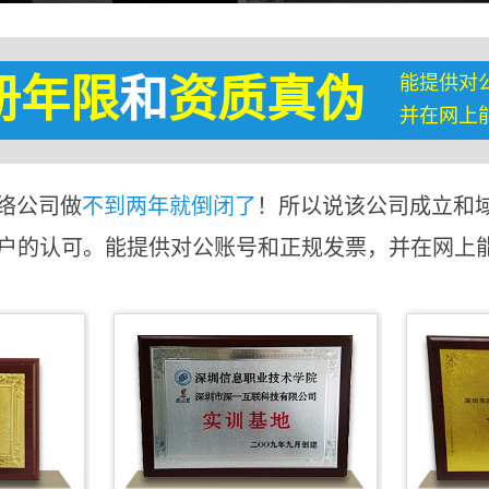
能提供对
册年限
和
资质真伪
并在网上
络公司做
不到两年就倒闭了
！所以说该公司成立和
客户的认可。能提供对公账号和正规发票，并在网上