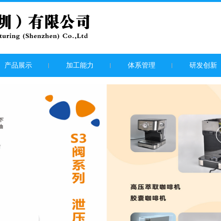
产品展示
加工能力
体系管理
研发创新