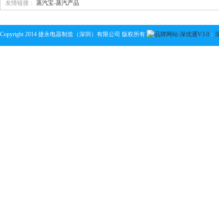
友情链接：
蒸汽宝-蒸汽产品
捷永电器制造
(
深圳
)
有限公司
为成立于
1987
年
,
前身是捷永制造厂
(
来料加工
)
，
20
公司为创立于
1978
年的香港优异公司。
捷永电器拥有精密模具、家电、水泵等的设
计与制造能力，拥有
120
多台德国、
Copyright 2014 捷永电器制造（深圳）有限公司 版权所有
：
工设备以及检验检测设备；拥有原创品牌“
蒸汽宝
”
“
steam care
”
，系列
家居护理蒸汽
是中国首批干蒸汽技术家居健康护理产品的专业制商。生产各种规格的微型
电磁
具设计到精密成型的能力，出品高精密高平衡风叶。