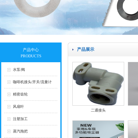
产品展示
产品中心
PRODUCTS
水泵/阀
咖啡机接头/开关/流量计
精密齿轮
风扇叶
二通接头
注塑加工
蒸汽拖把