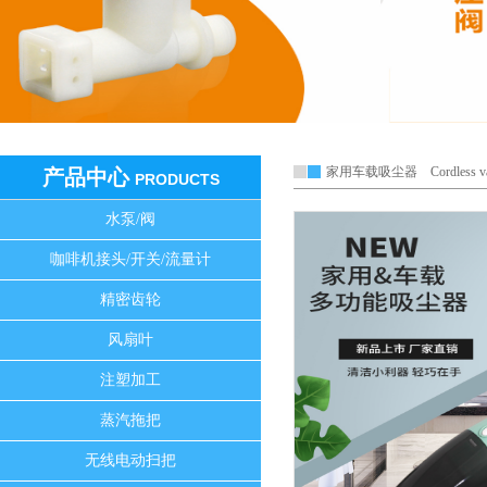
家用车载吸尘器 Cordless vacu
产品中心
PRODUCTS
水泵/阀
咖啡机接头/开关/流量计
精密齿轮
风扇叶
注塑加工
蒸汽拖把
无线电动扫把